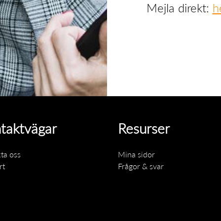
Mejla direkt:
h
taktvägar
Resurser
ta oss
Mina sidor
rt
Frågor & svar