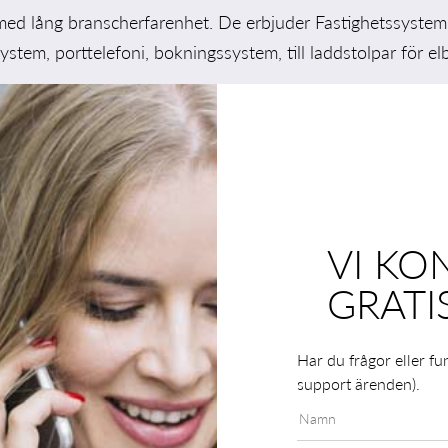
med lång branscherfarenhet. De erbjuder Fastighetssystem
ystem, porttelefoni, bokningssystem, till laddstolpar för elbi
VI KO
GRATI
Har du frågor eller fu
support ärenden).