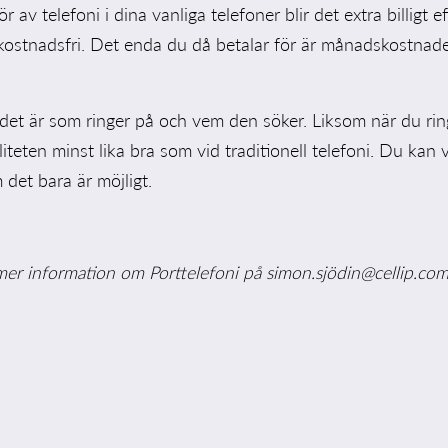
av telefoni i dina vanliga telefoner blir det extra billigt 
kostnadsfri. Det enda du då betalar för är månadskostnad
det är som ringer på och vem den söker. Liksom när du ring
liteten minst lika bra som vid traditionell telefoni. Du kan v
 det bara är möjligt.
mer information om Porttelefoni på
simon.sjödin@cellip.co