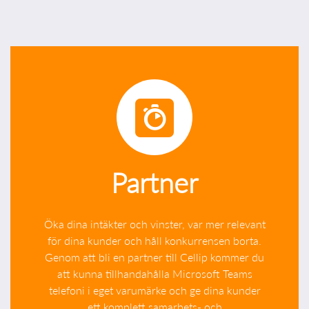
Partner
Öka dina intäkter och vinster, var mer relevant
för dina kunder och håll konkurrensen borta.
Genom att bli en partner till Cellip kommer du
att kunna tillhandahålla Microsoft Teams
telefoni i eget varumärke och ge dina kunder
ett komplett samarbets- och