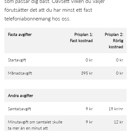
som passar dig bäst. Oavsett vilken du väljer
förutsätter det att du har minst ett fast
telefoniabonnemang hos oss.
Fasta avgifter
Prisplan 1:
Prisplan 2:
Fast kostnad
Rörlig
kostnad
Startavgift
0 kr
0 kr
Månadsavgift
395 kr
0 kr
Andra avgifter
Samtalsavgift
9 kr
19 kr/nr
Minutavgift om samtalet skulle
9 kr
12 kr
ta mer än en minut att