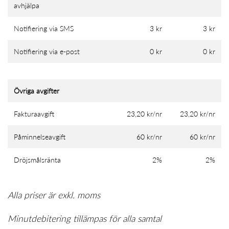
avhjälpa
Notifiering via SMS
3 kr
3 kr
Notifiering via e-post
0 kr
0 kr
Övriga avgifter
Fakturaavgift
23,20 kr/nr
23,20 kr/nr
Påminnelseavgift
60 kr/nr
60 kr/nr
Dröjsmålsränta
2%
2%
Alla priser är exkl. moms
Minutdebitering tillämpas för alla samtal